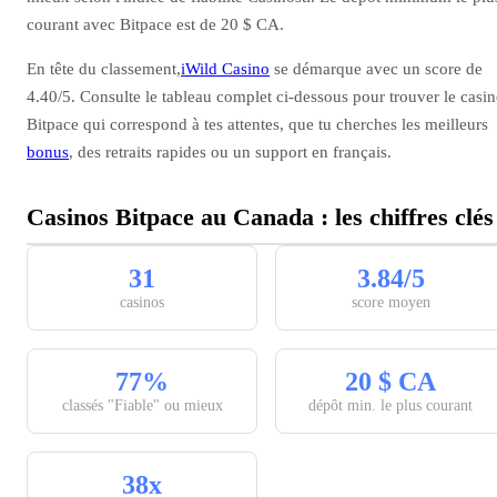
courant avec Bitpace est de 20 $ CA.
En tête du classement,
iWild Casino
se démarque avec un score de
4.40/5. Consulte le tableau complet ci-dessous pour trouver le casi
Bitpace qui correspond à tes attentes, que tu cherches les meilleurs
bonus
, des retraits rapides ou un support en français.
Casinos Bitpace au Canada : les chiffres clés
31
3.84/5
casinos
score moyen
77%
20 $ CA
classés "Fiable" ou mieux
dépôt min. le plus courant
38x