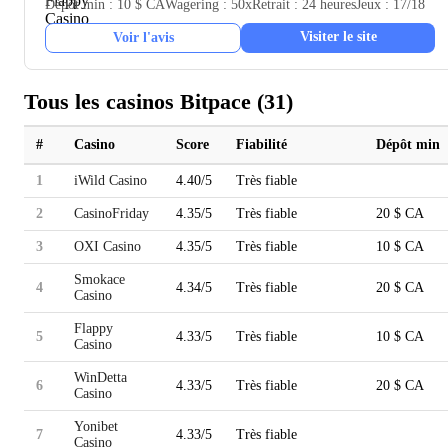
Dépôt min : 10 $ CA
Wagering : 50x
Retrait : 24 heures
Jeux : 17/18
Visiter le site
Voir l'avis
Tous les casinos Bitpace (31)
#
Casino
Score
Fiabilité
Dépôt min
Classement des casinos Bitpace au Canada
1
iWild Casino
4.40/5
Très fiable
2
CasinoFriday
4.35/5
Très fiable
20 $ CA
3
OXI Casino
4.35/5
Très fiable
10 $ CA
Smokace
4
4.34/5
Très fiable
20 $ CA
Casino
Flappy
5
4.33/5
Très fiable
10 $ CA
Casino
WinDetta
6
4.33/5
Très fiable
20 $ CA
Casino
Yonibet
7
4.33/5
Très fiable
Casino