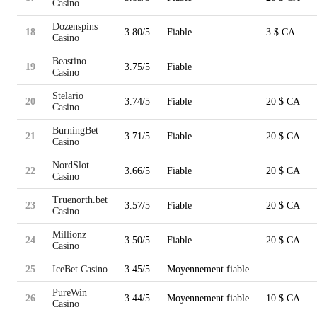
Casino
Dozenspins
18
3.80/5
Fiable
3 $ CA
Casino
Beastino
19
3.75/5
Fiable
Casino
Stelario
20
3.74/5
Fiable
20 $ CA
Casino
BurningBet
21
3.71/5
Fiable
20 $ CA
Casino
NordSlot
22
3.66/5
Fiable
20 $ CA
Casino
Truenorth.bet
23
3.57/5
Fiable
20 $ CA
Casino
Millionz
24
3.50/5
Fiable
20 $ CA
Casino
25
IceBet Casino
3.45/5
Moyennement fiable
PureWin
26
3.44/5
Moyennement fiable
10 $ CA
Casino