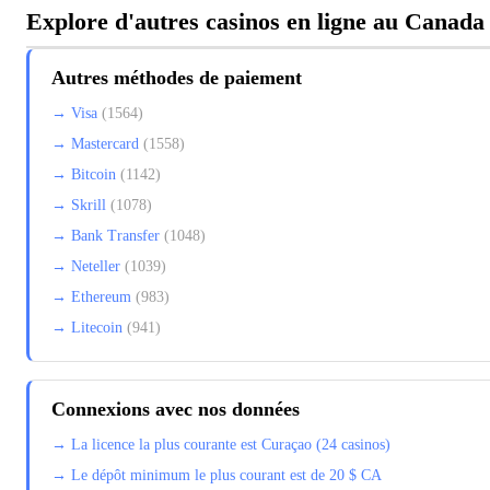
Explore d'autres casinos en ligne au Canada
Autres méthodes de paiement
Visa
(1564)
Mastercard
(1558)
Bitcoin
(1142)
Skrill
(1078)
Bank Transfer
(1048)
Neteller
(1039)
Ethereum
(983)
Litecoin
(941)
Connexions avec nos données
La licence la plus courante est Curaçao (24 casinos)
Le dépôt minimum le plus courant est de 20 $ CA