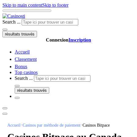
Skip to main content
Skip to footer
Search ...
résultats trouvés
Connexion
Inscription
Accueil
Classement
Bonus
Top casinos
Search ...
résultats trouvés
Accueil
Casinos par méthode de paiement
Casinos Bitpace
>
>