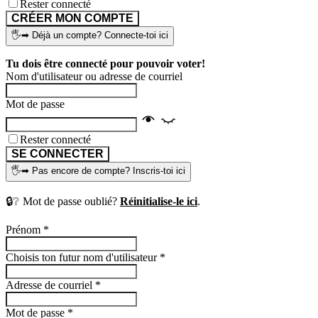
Rester connecté
CRÉER MON COMPTE
🖐️➡ Déjà un compte?
Connecte-toi ici
Tu dois être connecté pour pouvoir voter!
Nom d'utilisateur ou adresse de courriel
Mot de passe
Rester connecté
SE CONNECTER
🖐️➡ Pas encore de compte?
Inscris-toi ici
🔒❔ Mot de passe oublié?
Réinitialise-le ici
.
Prénom
*
Choisis ton futur nom d'utilisateur
*
Adresse de courriel
*
Mot de passe
*