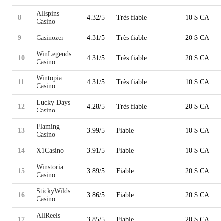
Allspins
8
4.32/5
Très fiable
10 $ CA
Casino
9
Casinozer
4.31/5
Très fiable
20 $ CA
WinLegends
10
4.31/5
Très fiable
20 $ CA
Casino
Wintopia
11
4.31/5
Très fiable
10 $ CA
Casino
Lucky Days
12
4.28/5
Très fiable
20 $ CA
Casino
Flaming
13
3.99/5
Fiable
10 $ CA
Casino
14
X1Casino
3.91/5
Fiable
10 $ CA
Winstoria
15
3.89/5
Fiable
20 $ CA
Casino
StickyWilds
16
3.86/5
Fiable
20 $ CA
Casino
AllReels
17
3.85/5
Fiable
20 $ CA