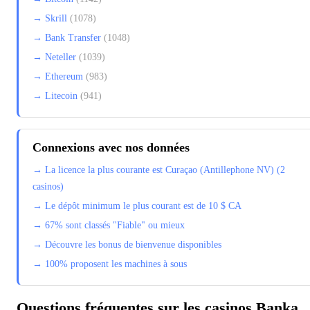
Skrill
(1078)
Bank Transfer
(1048)
Neteller
(1039)
Ethereum
(983)
Litecoin
(941)
Connexions avec nos données
La licence la plus courante est Curaçao (Antillephone NV) (2
casinos)
Le dépôt minimum le plus courant est de 10 $ CA
67% sont classés "Fiable" ou mieux
Découvre les bonus de bienvenue disponibles
100% proposent les machines à sous
Questions fréquentes sur les casinos Banka