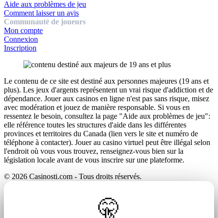
Aide aux problèmes de jeu
Comment laisser un avis
Communauté de joueurs
Mon compte
Connexion
Inscription
Le contenu de ce site est destiné aux personnes majeures (19 ans et
plus). Les jeux d'argents représentent un vrai risque d'addiction et de
dépendance. Jouer aux casinos en ligne n'est pas sans risque, misez
avec modération et jouez de manière responsable. Si vous en
ressentez le besoin, consultez la page "Aide aux problèmes de jeu":
elle référence toutes les structures d'aide dans les différentes
provinces et territoires du Canada (lien vers le site et numéro de
téléphone à contacter). Jouer au casino virtuel peut être illégal selon
l'endroit où vous vous trouvez, renseignez-vous bien sur la
législation locale avant de vous inscrire sur une plateforme.
© 2026 Casinosti.com - Tous droits réservés.
×
🤫