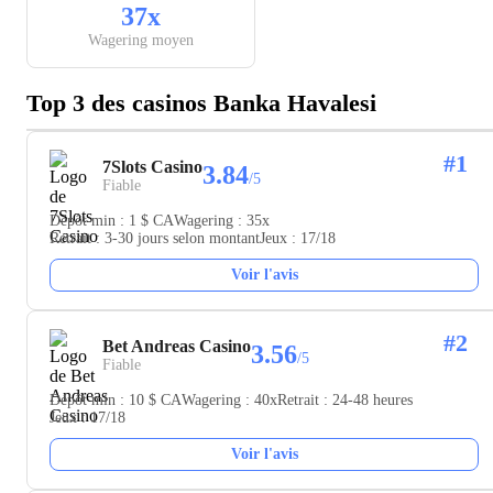
37x
Wagering moyen
Top 3 des casinos Banka Havalesi
#1
7Slots Casino
3.84
/5
Fiable
Dépôt min : 1 $ CA
Wagering : 35x
Retrait : 3-30 jours selon montant
Jeux : 17/18
Voir l'avis
#2
Bet Andreas Casino
3.56
/5
Fiable
Dépôt min : 10 $ CA
Wagering : 40x
Retrait : 24-48 heures
Jeux : 17/18
Voir l'avis