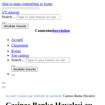
Skip to main content
Skip to footer
Search ...
résultats trouvés
Connexion
Inscription
Accueil
Classement
Bonus
Top casinos
Search ...
résultats trouvés
Accueil
Casinos par méthode de paiement
Casinos Banka Havalesi
>
>