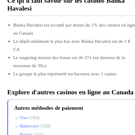
Ce qu'il faut savoir sur les casinos Banka
Havalesi
Banka Havalesi est accepté par moins de 1% des casinos en lign
au Canada
Le dépôt minimum le plus bas avec Banka Havalesi est de 1 $
CA
Le wagering moyen des bonus est de 37x (en dessous de la
moyenne de 39x)
Le groupe le plus représenté est Inconnu avec 1 casino
Explore d'autres casinos en ligne au Canada
Autres méthodes de paiement
Visa
(1564)
Mastercard
(1558)
Bitcoin
(1142)