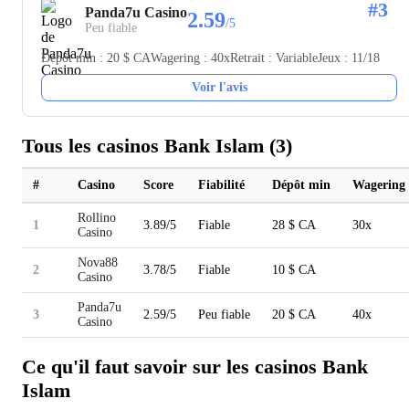
#3
Panda7u Casino
2.59
/5
Peu fiable
Dépôt min : 20 $ CA
Wagering : 40x
Retrait : Variable
Jeux : 11/18
Voir l'avis
Tous les casinos Bank Islam (3)
#
Casino
Score
Fiabilité
Dépôt min
Wagering
Classement des casinos Bank Islam au Canada
Rollino
1
3.89/5
Fiable
28 $ CA
30x
Casino
Nova88
2
3.78/5
Fiable
10 $ CA
Casino
Panda7u
3
2.59/5
Peu fiable
20 $ CA
40x
Casino
Ce qu'il faut savoir sur les casinos Bank
Islam