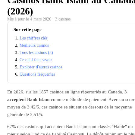
Casinos Bank Islam au Canad
(2026)
Mis à jour le 4 mars 2026 · 3 casinos
Sur cette page
Les chiffres clés
Meilleurs casinos
Tous les casinos (3)
Ce qu'il faut savoir
Explorer d'autres casinos
Questions fréquentes
En 2026, sur les 1857 casinos en ligne répertoriés au Canada,
3
acceptent Bank Islam
comme méthode de paiement. Avec un scor
moyen de 3.42/5, ces casinos se situent en dessous de la moyenne
générale de 3.51/5.
67% des casinos qui acceptent Bank Islam sont classés "Fiable" ou
mieux selon l'indice de fiabilité Casinosti. Le dépôt minimum le plu