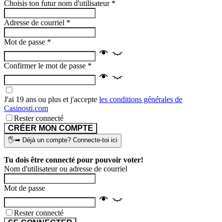
Choisis ton futur nom d'utilisateur
*
Adresse de courriel
*
Mot de passe
*
Confirmer le mot de passe
*
J'ai 19 ans ou plus et j'accepte
les conditions générales de
Casinosti.com
Rester connecté
CRÉER MON COMPTE
🖐️➡ Déjà un compte?
Connecte-toi ici
Tu dois être connecté pour pouvoir voter!
Nom d'utilisateur ou adresse de courriel
Mot de passe
Rester connecté