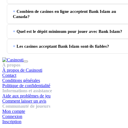
Combien de casinos en ligne acceptent Bank Islam au
Canada?
Quel est le dépôt minimum pour jouer avec Bank Islam?
Les casinos acceptant Bank Islam sont-ils fiables?
À propos
À propos de Casinosti
Contact
Conditions générales
Politique de confidentialité
Informations et assistance
Aide aux problèmes de jeu
Comment laisser un avis
Communauté de joueurs
Mon compte
Connexion
Inscription