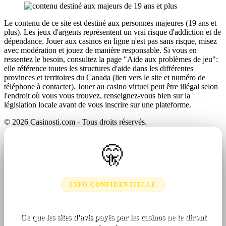
Le contenu de ce site est destiné aux personnes majeures (19 ans et
plus). Les jeux d'argents représentent un vrai risque d'addiction et de
dépendance. Jouer aux casinos en ligne n'est pas sans risque, misez
avec modération et jouez de manière responsable. Si vous en
ressentez le besoin, consultez la page "Aide aux problèmes de jeu":
elle référence toutes les structures d'aide dans les différentes
provinces et territoires du Canada (lien vers le site et numéro de
téléphone à contacter). Jouer au casino virtuel peut être illégal selon
l'endroit où vous vous trouvez, renseignez-vous bien sur la
législation locale avant de vous inscrire sur une plateforme.
© 2026 Casinosti.com - Tous droits réservés.
×
🤫
INFO CONFIDENTIELLE
Ce que les sites d'avis payés par les casinos ne te diront