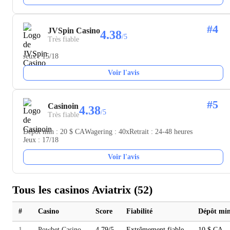
#4
JVSpin Casino
4.38
/5
Très fiable
Jeux : 15/18
Voir l'avis
#5
Casinoin
4.38
/5
Très fiable
Dépôt min : 20 $ CA
Wagering : 40x
Retrait : 24-48 heures
Jeux : 17/18
Voir l'avis
Tous les casinos Aviatrix (52)
#
Casino
Score
Fiabilité
Dépôt mi
Classement des casinos Aviatrix au Canada
1
Powbet Casino
4.79/5
Extrêmement fiable
10 $ CA