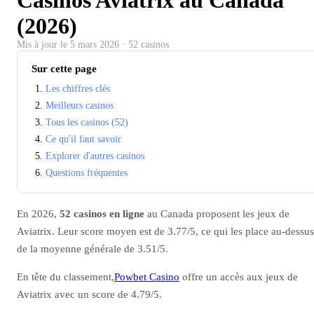
Casinos Aviatrix au Canada
(2026)
Mis à jour le 5 mars 2026 · 52 casinos
Sur cette page
Les chiffres clés
Meilleurs casinos
Tous les casinos (52)
Ce qu'il faut savoir
Explorer d'autres casinos
Questions fréquentes
En 2026,
52 casinos en ligne
au Canada proposent les jeux de
Aviatrix. Leur score moyen est de 3.77/5, ce qui les place au-dessus
de la moyenne générale de 3.51/5.
En tête du classement,
Powbet Casino
offre un accès aux jeux de
Aviatrix avec un score de 4.79/5.