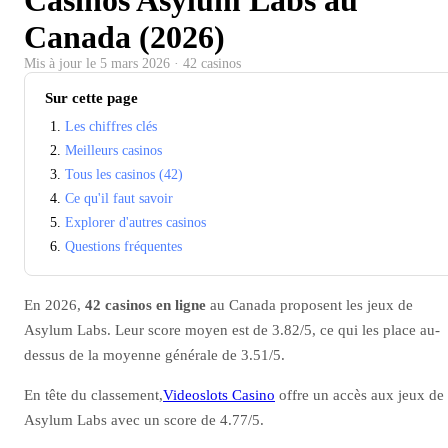
Casinos Asylum Labs au
Canada (2026)
Mis à jour le 5 mars 2026 · 42 casinos
Sur cette page
Les chiffres clés
Meilleurs casinos
Tous les casinos (42)
Ce qu'il faut savoir
Explorer d'autres casinos
Questions fréquentes
En 2026,
42 casinos en ligne
au Canada proposent les jeux de
Asylum Labs. Leur score moyen est de 3.82/5, ce qui les place au-
dessus de la moyenne générale de 3.51/5.
En tête du classement,
Videoslots Casino
offre un accès aux jeux de
Asylum Labs avec un score de 4.77/5.