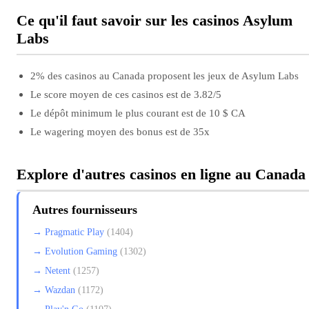
Ce qu'il faut savoir sur les casinos Asylum
Labs
2% des casinos au Canada proposent les jeux de Asylum Labs
Le score moyen de ces casinos est de 3.82/5
Le dépôt minimum le plus courant est de 10 $ CA
Le wagering moyen des bonus est de 35x
Explore d'autres casinos en ligne au Canada
Autres fournisseurs
Pragmatic Play
(1404)
Evolution Gaming
(1302)
Netent
(1257)
Wazdan
(1172)