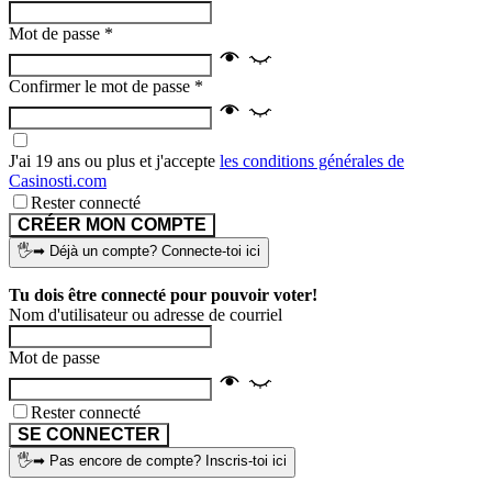
Mot de passe
*
Confirmer le mot de passe
*
J'ai 19 ans ou plus et j'accepte
les conditions générales de
Casinosti.com
Rester connecté
CRÉER MON COMPTE
🖐️➡ Déjà un compte?
Connecte-toi ici
Tu dois être connecté pour pouvoir voter!
Nom d'utilisateur ou adresse de courriel
Mot de passe
Rester connecté
SE CONNECTER
🖐️➡ Pas encore de compte?
Inscris-toi ici