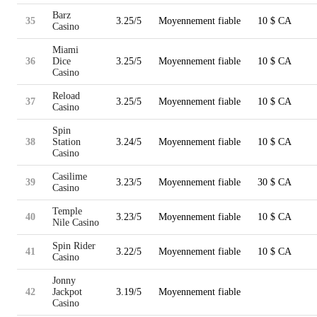
Barz
35
3.25/5
Moyennement fiable
10 $ CA
Casino
Miami
36
Dice
3.25/5
Moyennement fiable
10 $ CA
Casino
Reload
37
3.25/5
Moyennement fiable
10 $ CA
Casino
Spin
38
Station
3.24/5
Moyennement fiable
10 $ CA
Casino
Casilime
39
3.23/5
Moyennement fiable
30 $ CA
Casino
Temple
40
3.23/5
Moyennement fiable
10 $ CA
Nile Casino
Spin Rider
41
3.22/5
Moyennement fiable
10 $ CA
Casino
Jonny
42
Jackpot
3.19/5
Moyennement fiable
Casino