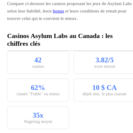
Compare ci-dessous les casinos proposant les jeux de Asylum Labs
selon leur fiabilité, leurs
bonus
et leurs conditions de retrait pour
trouver celui qui te convient le mieux.
Casinos Asylum Labs au Canada : les
chiffres clés
42
3.82/5
casinos
score moyen
62%
10 $ CA
classés "Fiable" ou mieux
dépôt min. le plus courant
35x
Wagering moyen