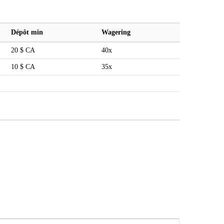
Dépôt min
Wagering
20 $ CA
40x
10 $ CA
35x