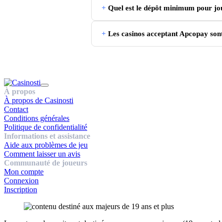
Quel est le dépôt minimum pour j
Les casinos acceptant Apcopay sont-
À propos
À propos de Casinosti
Contact
Conditions générales
Politique de confidentialité
Informations et assistance
Aide aux problèmes de jeu
Comment laisser un avis
Communauté de joueurs
Mon compte
Connexion
Inscription