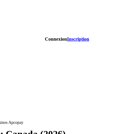
Connexion
Inscription
sinos Apcopay