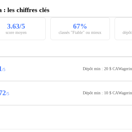
 les chiffres clés
3.63/5
67%
score moyen
classés "Fiable" ou mieux
dépôt
1
Dépôt min : 20 $ CA
Wagerin
/5
72
Dépôt min : 10 $ CA
Wagerin
/5