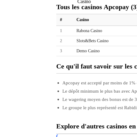
Tous les casinos Apcopay (3
#
Casino
Classement des casinos Apcopay au Canada
1
Rabona Casino
2
Slots&Bets Casino
3
Demo Casino
Ce qu'il faut savoir sur les
Apcopay est accepté par moins de 1% 
Le dépôt minimum le plus bas avec Ap
Le wagering moyen des bonus est de 3
Le groupe le plus représenté est Rabid
Explore d'autres casinos en