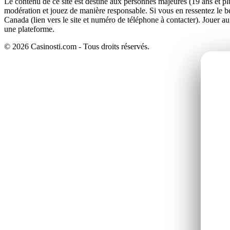
Le contenu de ce site est destiné aux personnes majeures (19 ans et pl
modération et jouez de manière responsable. Si vous en ressentez le bes
Canada (lien vers le site et numéro de téléphone à contacter). Jouer au 
une plateforme.
© 2026 Casinosti.com - Tous droits réservés.