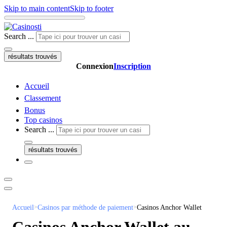
Skip to main content
Skip to footer
Search ...
résultats trouvés
Connexion
Inscription
Accueil
Classement
Bonus
Top casinos
Search ...
résultats trouvés
Accueil
Casinos par méthode de paiement
Casinos Anchor Wallet
>
>