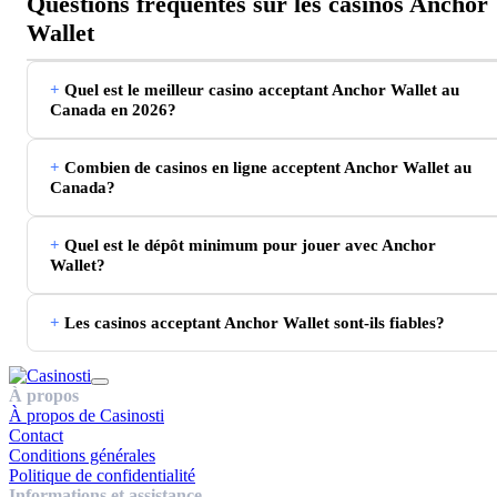
Questions fréquentes sur les casinos Anchor
Wallet
Quel est le meilleur casino acceptant Anchor Wallet au
Canada en 2026?
Combien de casinos en ligne acceptent Anchor Wallet au
Canada?
Quel est le dépôt minimum pour jouer avec Anchor
Wallet?
Les casinos acceptant Anchor Wallet sont-ils fiables?
À propos
À propos de Casinosti
Contact
Conditions générales
Politique de confidentialité
Informations et assistance