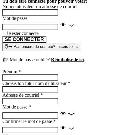
Tu dois être connecté pour pouvoir voter!
Nom d'utilisateur ou adresse de courriel
Mot de passe
Rester connecté
SE CONNECTER
🖐️➡ Pas encore de compte?
Inscris-toi ici
🔒❔ Mot de passe oublié?
Réinitialise-le ici
.
Prénom
*
Choisis ton futur nom d'utilisateur
*
Adresse de courriel
*
Mot de passe
*
Confirmer le mot de passe
*