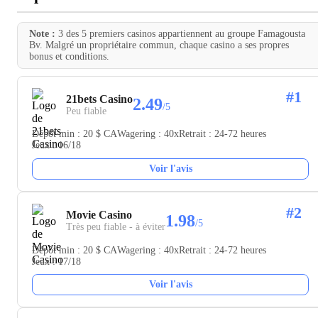
Note :
3 des 5 premiers casinos appartiennent au groupe Famagousta
Bv. Malgré un propriétaire commun, chaque casino a ses propres
bonus et conditions.
#1
21bets Casino
2.49
/5
Peu fiable
Dépôt min : 20 $ CA
Wagering : 40x
Retrait : 24-72 heures
Jeux : 16/18
Voir l'avis
#2
Movie Casino
1.98
/5
Très peu fiable - à éviter
Dépôt min : 20 $ CA
Wagering : 40x
Retrait : 24-72 heures
Jeux : 17/18
Voir l'avis