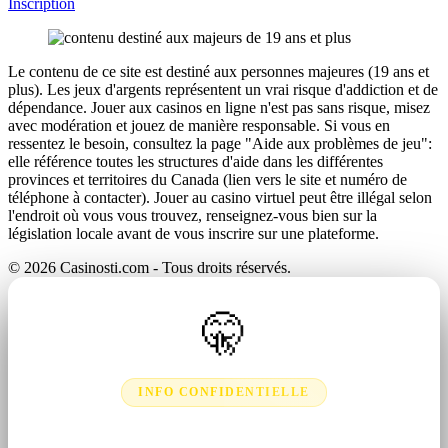
Inscription
Le contenu de ce site est destiné aux personnes majeures (19 ans et
plus). Les jeux d'argents représentent un vrai risque d'addiction et de
dépendance. Jouer aux casinos en ligne n'est pas sans risque, misez
avec modération et jouez de manière responsable. Si vous en
ressentez le besoin, consultez la page "Aide aux problèmes de jeu":
elle référence toutes les structures d'aide dans les différentes
provinces et territoires du Canada (lien vers le site et numéro de
téléphone à contacter). Jouer au casino virtuel peut être illégal selon
l'endroit où vous vous trouvez, renseignez-vous bien sur la
législation locale avant de vous inscrire sur une plateforme.
© 2026 Casinosti.com - Tous droits réservés.
×
🤫
INFO CONFIDENTIELLE