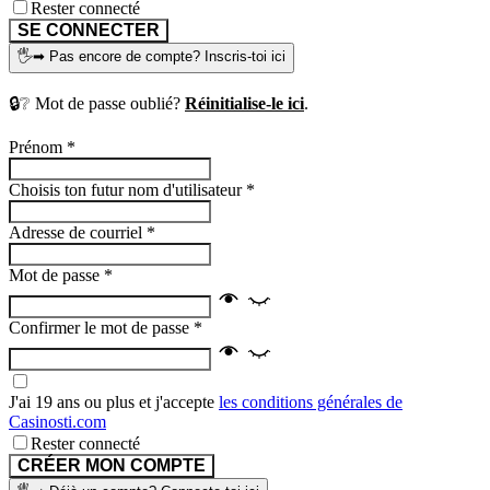
Rester connecté
SE CONNECTER
🖐️➡ Pas encore de compte?
Inscris-toi ici
🔒❔ Mot de passe oublié?
Réinitialise-le ici
.
Prénom
*
Choisis ton futur nom d'utilisateur
*
Adresse de courriel
*
Mot de passe
*
Confirmer le mot de passe
*
J'ai 19 ans ou plus et j'accepte
les conditions générales de
Casinosti.com
Rester connecté
CRÉER MON COMPTE