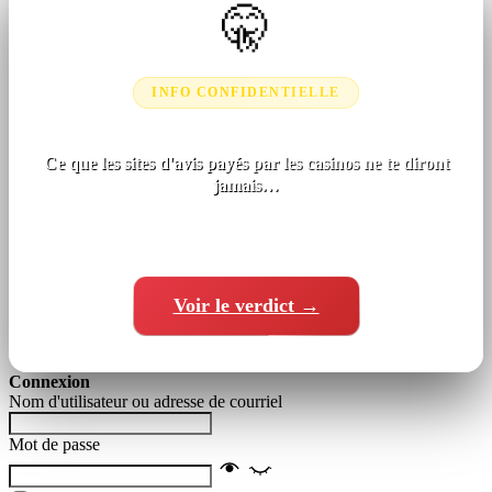
×
🤫
INFO CONFIDENTIELLE
Ce que les sites d'avis payés par les casinos ne te diront
jamais…
On a la réponse. Nos membres ont voté.
Voir le verdict →
Connexion
Nom d'utilisateur ou adresse de courriel
Mot de passe