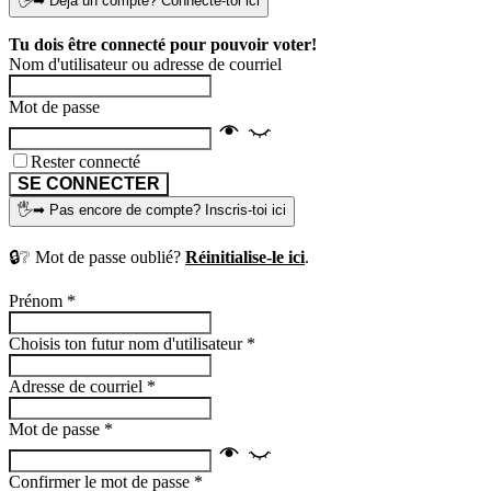
🖐️➡ Déjà un compte?
Connecte-toi ici
Tu dois être connecté pour pouvoir voter!
Nom d'utilisateur ou adresse de courriel
Mot de passe
Rester connecté
SE CONNECTER
🖐️➡ Pas encore de compte?
Inscris-toi ici
🔒❔ Mot de passe oublié?
Réinitialise-le ici
.
Prénom
*
Choisis ton futur nom d'utilisateur
*
Adresse de courriel
*
Mot de passe
*
Confirmer le mot de passe
*